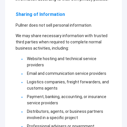
ফিল্টার
আছে।
ক্লিন
ভিআর শো
কার্টিজ,
রুম
, এবং
সাংহাই
কনডেনসেট
বিভিন্ন
পুলনার
Sharing of Information
পলিশিং
নির্ভুলতা
আমাদের সম্বন্ধে
ফিল্টারেশন
প্লিটেড
ফিল্টার কার্তুজ
টেকনোলজি
Pullner does not sell personal information.
ফিল্টার
জন্য 10
কোং
কারখানা পরিদর্শন
উপাদান,
টিরও বেশি
লিমিটেড।
We may share necessary information with trusted
কনডেনসেট
উত্পাদন
এটি একটি
পলিশিং
লাইন. কঠোর
third parties when required to complete normal
গুণমান নিয়ন্ত্রণ
সুপরিচিত
স্ট্রিং রান
মান নিয়ন্ত্রণ
business activities, including:
প্রতিষ্ঠান
ফিল্টার
পণ্য,
যা গবেষণা
আমাদের সাথে যোগাযোগ
উপাদান,
আন্তর্জাতিক
আমাদের
Website hosting and technical service
ও উন্নয়ন,
উৎপাদন
ঝিল্লিযুক্ত
সার্টিফিকেশন
উৎপাদন
providers
প্রধান
ফিল্টার
মান অনুযায়ী,
খবর
কারখানাঃ
এবং
পণ্য:
কার্টিজ,গলিত
একই
Email and communication service providers
মাইক্রো-
ফিল্টার, ধাতু
সময়ে,এটি
মেম্ব্রেন
মামলা
Logistics companies, freight forwarders, and
উইজ তারের
একটি
ফিল্টারিং
ফিল্টার, ধাতু
সুগঠিত উচ্চ
customs agents
সরঞ্জাম
sintered
পর্যায়ের
এবং
Payment, banking, accounting, or insurance
জাল ফিল্টার,
প্রযুক্তিগত
ফিল্টারিং
sintered
গবেষণা ও
service providers
উচ্চ ফ্লো ফিল্টার কার্টিজ
সিস্টেমের
ফাইবার
উন্নয়ন এবং
বিক্রয়কে
Distributors, agents, or business partners
অনুভূত
যাচাইকরণ
সংহত
involved in a specific project
প্লিটেড ফিল্টার কার্টিজ
ফিল্টার, এবং
দলের সাথে
করে।
ক্ষমতা
সজ্জিত,
Professional advisers or government