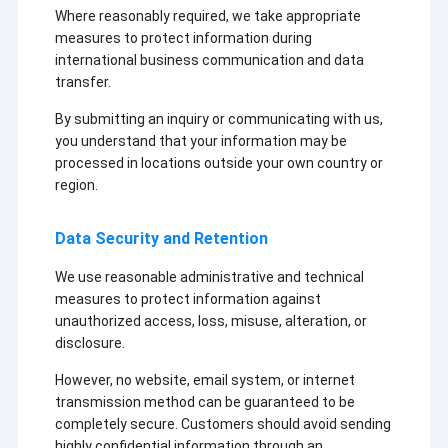
পানীয় ফিল্টার কার্তুজ
Where reasonably required, we take appropriate
measures to protect information during
ফার্মাসিউটিকাল ফিল্টার
international business communication and data
transfer.
FRP ফিল্টার হাউজিং
By submitting an inquiry or communicating with us,
নতুন এনার্জি ফিল্টার কার্টিজ
you understand that your information may be
processed in locations outside your own country or
region.
Data Security and Retention
We use reasonable administrative and technical
measures to protect information against
unauthorized access, loss, misuse, alteration, or
disclosure.
However, no website, email system, or internet
transmission method can be guaranteed to be
completely secure. Customers should avoid sending
highly confidential information through an