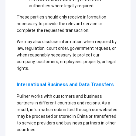
sintered
গ্রাহকদের
ঝিল্লি ফিল্টার কার্টিজ
authorities where legally required
ফিল্টার; সব
জন্য
ধরনের তেল
মানসম্পন্ন
পিপি প্লাইটেড ফিল্টার
These parties should only receive information
এবং গ্যাস
পণ্য সরবরাহ
ফিল্টার।
করে।
necessary to provide the relevant service or
উচ্চ তাপমাত্রা জল ফিল্টার
complete the requested transaction.
We may also disclose information when required by
কনডেনসেট পলিশিং ফিল্টার
law, regulation, court order, government request, or
when reasonably necessary to protect our
স্ট্রিং ক্ষত ফিল্টার কার্টিজ
company, customers, employees, property, or legal
rights.
দ্রবীভূত ফিল্টার কার্টিজ
স্টেইনলেস স্টীল ফিল্টার কার্তুজ
International Business and Data Transfers
Pullner works with customers and business
স্টেইনলেস স্টীল ফিল্টার হাউজিং
partners in different countries and regions. As a
result, information submitted through our websites
পাওয়ার প্লান্ট ফিল্টার কার্টিজ
may be processed or stored in China or transferred
to service providers and business partners in other
মাইক্রো ইলেক্ট্রনিক্স ফিল্টার
countries.