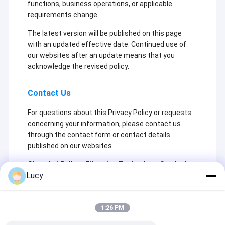
functions, business operations, or applicable
requirements change.
The latest version will be published on this page
with an updated effective date. Continued use of
our websites after an update means that you
acknowledge the revised policy.
Contact Us
For questions about this Privacy Policy or requests
concerning your information, please contact us
through the contact form or contact details
published on our websites.
Shanghai Pullner Filtration Technology Co., Ltd.
Lucy
8th Building, No. 1132 Maoting Road,
Chedun Town, Songjiang District,
Shanghai 201611, China
1:26 PM
Email: info@pullner.com, sales@pullner.com