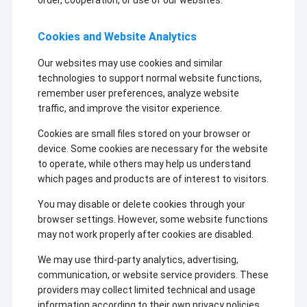
order, cooperation, or use of our websites.
Cookies and Website Analytics
Our websites may use cookies and similar
technologies to support normal website functions,
remember user preferences, analyze website
traffic, and improve the visitor experience.
Cookies are small files stored on your browser or
device. Some cookies are necessary for the website
to operate, while others may help us understand
which pages and products are of interest to visitors.
You may disable or delete cookies through your
browser settings. However, some website functions
বাড়ি
may not work properly after cookies are disabled.
পণ্য
ঝিল্লিযুক্ত
আমাদের
We may use third-party analytics, advertising,
ফিল্টার
কাছে
communication, or website service providers. These
কার্টিজ, উচ্চ
১০,০০০ বর্গ
ভিডিও
providers may collect limited technical and usage
প্রবাহ
মিটার এলাকা
information according to their own privacy policies.