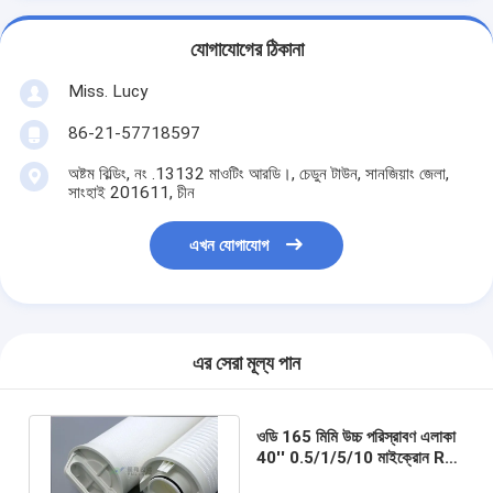
যোগাযোগের ঠিকানা
Miss. Lucy
86-21-57718597
অষ্টম বিল্ডিং, নং .13132 মাওটিং আরডি।, চেডুন টাউন, সানজিয়াং জেলা,
সাংহাই 201611, চীন
এখন যোগাযোগ
এর সেরা মূল্য পান
ওডি 165 মিমি উচ্চ পরিস্রাবণ এলাকা
40'' 0.5/1/5/10 মাইক্রোন RO
জল ফিল্টার শিল্প পরিস্রাবণের জন্য প্লেট