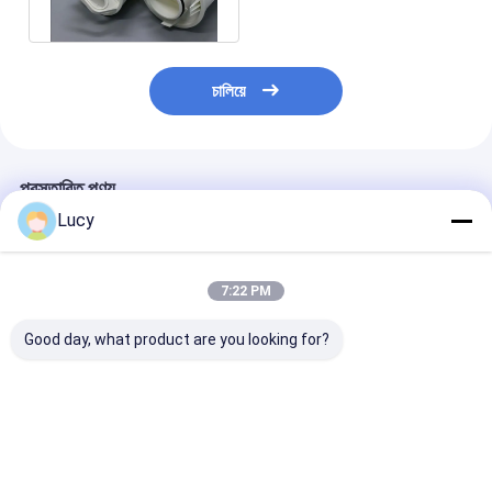
চালিয়ে
প্রস্তাবিত পণ্য
Lucy
7:22 PM
Good day, what product are you looking for?
চীনা কারখানা উচ্চ প্রবাহ ফিল্টার
পলিপ্রোপিলিন উপাদান ব্যবহার
সমুদ্রের পানি নিষ্কাশন
কার্তুজ বড় ব্যাসার্ধ সঙ্গে সমুদ্রের
করে সমুদ্রের জল পরিস্রাবণের
পলিপ্রোপিলিন হাই ফ্লো
জল ফিল্টারিং জন্য
জন্য বড় ব্যাস সহ কাস্টমাইজড
কার্ট্রিজ
Polypropylene উপাদান
সংযোগ হাই ফ্লো ফিল্টার কার্টিজ
ব্যবহার করে তৈরি
ভালো দাম
ভালো দাম
ভালো দাম