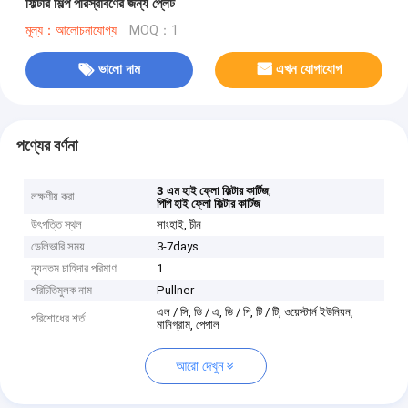
ফিল্টার শিল্প পরিস্রাবণের জন্য প্লেট
মূল্য：আলোচনাযোগ্য
MOQ：1
ভালো দাম
এখন যোগাযোগ
পণ্যের বর্ণনা
,
3 এম হাই ফ্লো ফিল্টার কার্টিজ
লক্ষণীয় করা
পিপি হাই ফ্লো ফিল্টার কার্টিজ
উৎপত্তি স্থল
সাংহাই, চীন
ডেলিভারি সময়
3-7days
ন্যূনতম চাহিদার পরিমাণ
1
পরিচিতিমুলক নাম
Pullner
এল / সি, ডি / এ, ডি / পি, টি / টি, ওয়েস্টার্ন ইউনিয়ন,
পরিশোধের শর্ত
মানিগ্রাম, পেপাল
আরো দেখুন