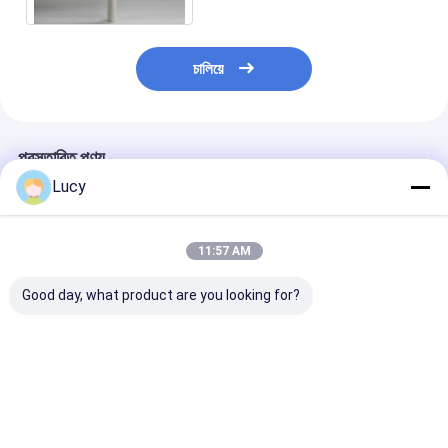
চালিয়ে
প্রস্তাবিত পণ্য
Lucy
11:57 AM
Good day, what product are you looking for?
SOE সিঙ্গেল ওপেন এন্ড স্টার
বিদ্যুৎ কেন্দ্রগুলিতে কনডেনস
70 "দৈর্ঘ্য পিপি প্ল্যাটেড
লোকেটার ক্যাপ এবং শিল্প বর্জ্য
ওয়াটার জন্য 70 ইঞ্চি পিপি
উপাদান
জলের জন্য ডাবল ও-রিং সহ
প্ল্যাটেড ফিল্টার কার্টিজ
গ্লাস ফাইবার কোলেসিং তেল
অপসারণ ফিল্টার কার্টিজ
ভালো দাম
ভালো দাম
ভালো দাম