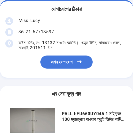
যোগাযোগের ঠিকানা
Miss. Lucy
86-21-57718597
অষ্টম বিল্ডিং, নং .13132 মাওটিং আরডি।, চেডুন টাউন, সানজিয়াং জেলা,
সাংহাই 201611, চীন
এখন যোগাযোগ
এর সেরা মূল্য পান
PALL hFU660UY045 1 মাইক্রন
100 ম্যাক্রোন পাওয়ার প্লান্ট ফিল্টার কার্টিজ
অপারেটিং ফিল্টার উপাদান ব্যাস 6 "/ 152
মিমি প্রতিস্থাপন করুন