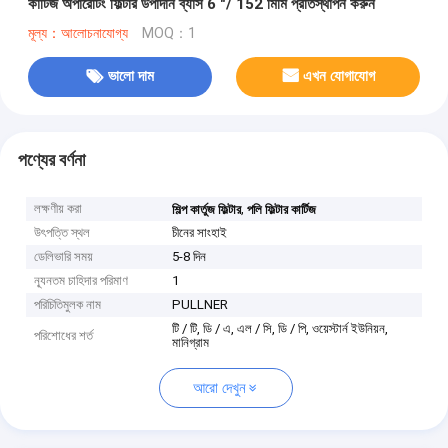
কার্টিজ অপারেটিং ফিল্টার উপাদান ব্যাস 6 "/ 152 মিমি প্রতিস্থাপন করুন
মূল্য：আলোচনাযোগ্য
MOQ：1
ভালো দাম
এখন যোগাযোগ
পণ্যের বর্ণনা
লক্ষণীয় করা
,
শিল্প কার্তুজ ফিল্টার
পলি ফিল্টার কার্টিজ
উৎপত্তি স্থল
চীনের সাংহাই
ডেলিভারি সময়
5-8 দিন
ন্যূনতম চাহিদার পরিমাণ
1
পরিচিতিমুলক নাম
PULLNER
টি / টি, ডি / এ, এল / সি, ডি / পি, ওয়েস্টার্ন ইউনিয়ন,
পরিশোধের শর্ত
মানিগ্রাম
আরো দেখুন