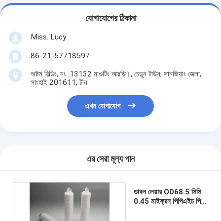
যোগাযোগের ঠিকানা
Miss. Lucy
86-21-57718597
অষ্টম বিল্ডিং, নং .13132 মাওটিং আরডি।, চেডুন টাউন, সানজিয়াং জেলা,
সাংহাই 201611, চীন
এখন যোগাযোগ
এর সেরা মূল্য পান
ডাবল লেয়ার OD68.5 মিমি
0.45 মাইক্রন পিপিএইচ পিপি
জল ফিল্টার কার্টিজ