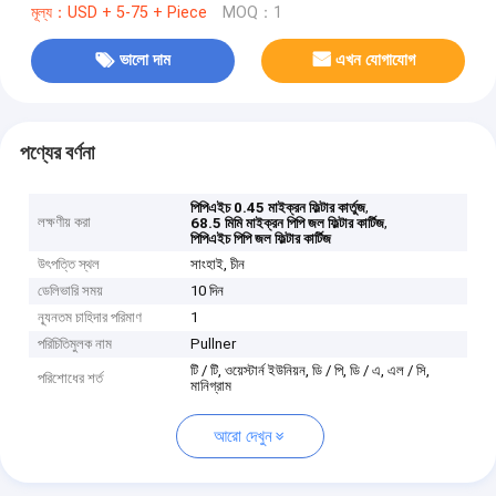
মূল্য：USD + 5-75 + Piece
MOQ：1
ভালো দাম
এখন যোগাযোগ
পণ্যের বর্ণনা
,
পিপিএইচ 0.45 মাইক্রন ফিল্টার কার্তুজ
লক্ষণীয় করা
,
68.5 মিমি মাইক্রন পিপি জল ফিল্টার কার্টিজ
পিপিএইচ পিপি জল ফিল্টার কার্টিজ
উৎপত্তি স্থল
সাংহাই, চীন
ডেলিভারি সময়
10 দিন
ন্যূনতম চাহিদার পরিমাণ
1
পরিচিতিমুলক নাম
Pullner
টি / টি, ওয়েস্টার্ন ইউনিয়ন, ডি / পি, ডি / এ, এল / সি,
পরিশোধের শর্ত
মানিগ্রাম
আরো দেখুন