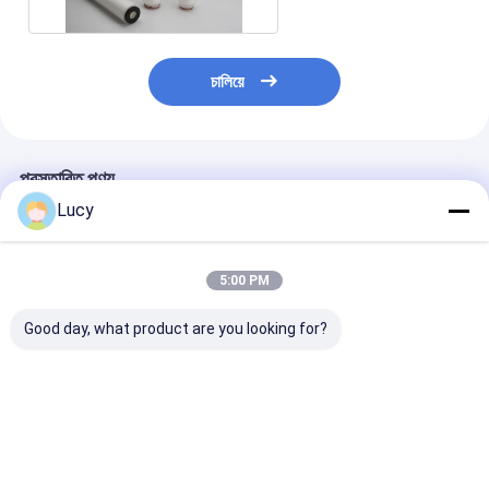
চালিয়ে
প্রস্তাবিত পণ্য
Lucy
5:00 PM
Good day, what product are you looking for?
উচ্চ-বিশুদ্ধতা তরল পরিস্রাবণের
উচ্চ প্রবাহ হার রাসায়নিক এবং
রাসায়নিক সামঞ্জস্য 5
জন্য পিইএস ঝিল্লি সহ ডাবল
উচ্চ-বিশুদ্ধ তরল পরিস্রাবণের
ম্যাকক্রোন 10 "ব্যা
ওপেন এন্ড কানেকশন পিইএস
জন্য PES ঝিল্লি সহ
এর জন্য পরম পিপি মেটাল
প্লেটেড ফিল্টার কার্টিজ
কাস্টমাইজড PES প্লেটেড
কার্টিজ
ফিল্টার কার্টিজ
ভালো দাম
ভালো দাম
ভালো দাম