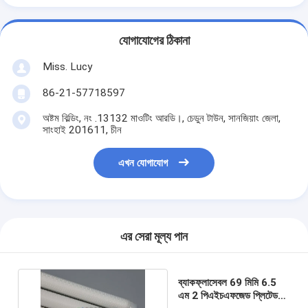
যোগাযোগের ঠিকানা
Miss. Lucy
86-21-57718597
অষ্টম বিল্ডিং, নং .13132 মাওটিং আরডি।, চেডুন টাউন, সানজিয়াং জেলা,
সাংহাই 201611, চীন
এখন যোগাযোগ
এর সেরা মূল্য পান
ব্যাকফ্লাসেবল 69 মিমি 6.5
এম 2 পিএইচএফজেড প্লিটেড