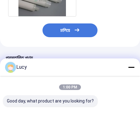
পাওয়ার প্লান্ট ফিল্টার কার্টিজ
চালিয়ে
প্রস্তাবিত পণ্য
Lucy
1:00 PM
Good day, what product are you looking for?
SOE সিঙ্গেল ওপেন এন্ড স্টার
বিদ্যুৎ কেন্দ্রগুলিতে কনডেনস
70 "দৈর্ঘ্য পিপি প্ল্যাটেড
লোকেটার ক্যাপ এবং শিল্প বর্জ্য
ওয়াটার জন্য 70 ইঞ্চি পিপি
উপাদান
জলের জন্য ডাবল ও-রিং সহ
প্ল্যাটেড ফিল্টার কার্টিজ
গ্লাস ফাইবার কোলেসিং তেল
অপসারণ ফিল্টার কার্টিজ
ভালো দাম
ভালো দাম
ভালো দাম