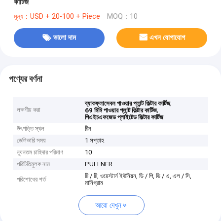
কার্টিজ
মূল্য：USD + 20-100 + Piece
MOQ：10
ভালো দাম
এখন যোগাযোগ
পণ্যের বর্ণনা
,
ব্যাকফ্লাসেবল পাওয়ার প্লান্ট ফিল্টার কার্টিজ
লক্ষণীয় করা
,
69 মিমি পাওয়ার প্লান্ট ফিল্টার কার্টিজ
পিএইচএফজেড প্লাইটেড ফিল্টার কার্টিজ
উৎপত্তি স্থল
চীন
ডেলিভারি সময়
1 সপ্তাহ
ন্যূনতম চাহিদার পরিমাণ
10
পরিচিতিমুলক নাম
PULLNER
টি / টি, ওয়েস্টার্ন ইউনিয়ন, ডি / পি, ডি / এ, এল / সি,
পরিশোধের শর্ত
মানিগ্রাম
আরো দেখুন