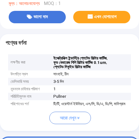
মূল্য：আলোচনাযোগ্য
MOQ：1
ভালো দাম
এখন যোগাযোগ
পণ্যের বর্ণনা
,
ইলেক্ট্রনিক্স ইন্ডাস্ট্রি প্লেটেড ফিল্টার কার্টিজ
লক্ষণীয় করা
,
ফুড বেভারেজ পিপি ফিল্টার কার্টিজ 0.1um
প্লেটেড লিকুইড ফিল্টার কার্টিজ
উৎপত্তি স্থল
সাংহাই, চীন
ডেলিভারি সময়
3-5 দিন
ন্যূনতম চাহিদার পরিমাণ
1
পরিচিতিমুলক নাম
Pullner
পরিশোধের শর্ত
টি/টি, ওয়েস্টার্ন ইউনিয়ন, এল/সি, ডি/এ, ডি/পি, মানিগ্রাম
আরো দেখুন