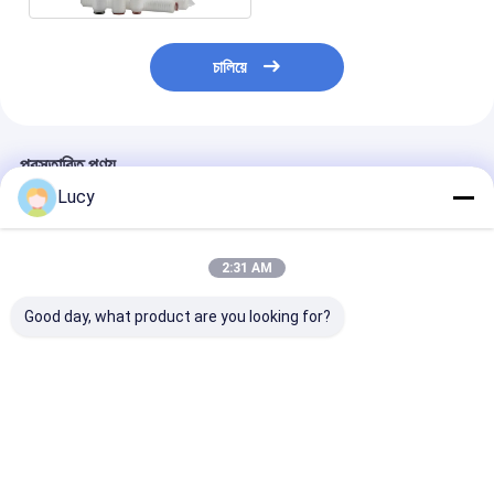
চালিয়ে
প্রস্তাবিত পণ্য
Lucy
2:31 AM
Good day, what product are you looking for?
উচ্চ-বিশুদ্ধতা তরল পরিস্রাবণের
উচ্চ প্রবাহ হার রাসায়নিক এবং
রাসায়নিক সামঞ্জস্য 5
জন্য পিইএস ঝিল্লি সহ ডাবল
উচ্চ-বিশুদ্ধ তরল পরিস্রাবণের
ম্যাকক্রোন 10 "ব্যা
ওপেন এন্ড কানেকশন পিইএস
জন্য PES ঝিল্লি সহ
এর জন্য পরম পিপি মেটাল
প্লেটেড ফিল্টার কার্টিজ
কাস্টমাইজড PES প্লেটেড
কার্টিজ
ফিল্টার কার্টিজ
ভালো দাম
ভালো দাম
ভালো দাম