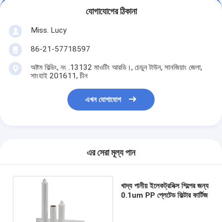
যোগাযোগের ঠিকানা
Miss. Lucy
86-21-57718597
অষ্টম বিল্ডিং, নং .13132 মাওটিং আরডি।, চেডুন টাউন, সানজিয়াং জেলা,
সাংহাই 201611, চীন
এখন যোগাযোগ
এর সেরা মূল্য পান
খাদ্য পানীয় ইলেকট্রনিক্স শিল্পের জন্য
0.1um PP প্লেটেড ফিল্টার কার্টিজ