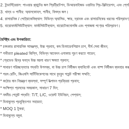
2. ইন্ডাস্ট্রিয়াল: পাওয়ার প্ল্যান্টের জল প্রিট্রিটেশন, ডিআয়নাইজড ওয়াটার প্রি-ফিল্টারেশন, এবং প্ল
3. খাদ্য ও পানীয়: অ্যালকোহল, পানীয়, বিশুদ্ধ জল।
4. রাসায়নিক / পেট্রোকেমিক্যাল: বিভিন্ন অ্যাসিড, ক্ষার, দ্রাবক এবং রাসায়নিকের ধরনের পরিস্রাবণ
5. বায়োফার্মাসিউটিক্যাল: ফার্মাসিউটিক্যাল, বায়োটেকনোলজি এবং প্লাজমা পণ্যের পরিস্রাবণ।
বৈশিষ্ট্য এবং উপকারিতা:
* চমৎকার রাসায়নিক সামঞ্জস্য, উচ্চ প্রবাহ, কম ডিফারেনশিয়াল চাপ, দীর্ঘ সেবা জীবন;
* গভীরতা pleated ঝিল্লি, বিভিন্ন আবেদন এলাকায় পূরণ করতে পারেন;
* গ্রেডেড ছিদ্র ঘনত্ব উচ্চ ময়লা ধারণ ক্ষমতা প্রদান;
* সাধারণ পরিচ্ছন্নতার পদ্ধতি উপলব্ধ, বা উচ্চ চাপ নির্বীজন ক্যাবিনেট এবং বাষ্প নির্বীজন ব্যবহার কর
* পরম রেটিং, জিএমপি সার্টিফিকেশনের সাথে বুদ্বুদ পয়েন্ট পরীক্ষা সম্মতি;
* কঠোর মান নিয়ন্ত্রণ ব্যবস্থা, সম্পূর্ণ উত্পাদন প্রক্রিয়া প্রবাহ;
* সংক্ষিপ্ত প্রসবের সময়কাল, সাধারণ 7 দিন;
* নমনীয় পেমেন্ট পদ্ধতি: T/T, L/C, ওয়েস্ট ইউনিয়ন, পেপ্যাল;
* বিনামূল্যে প্রযুক্তিগত সহায়তা;
* MOQ 1 টুকরা;
* বিনামূল্যে নমুনা.