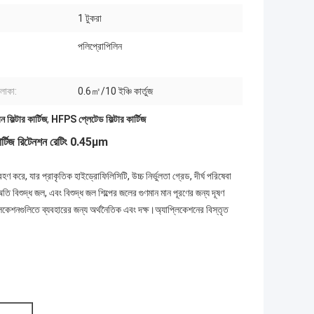
1 টুকরা
পলিপ্রোপিলিন
এলাকা:
0.6㎡/10 ইঞ্চি কার্তুজ
িল্টার কার্টিজ
,
HFPS প্লেটেড ফিল্টার কার্টিজ
র্টিজ রিটেনশন রেটিং 0.45μm
রে, যার প্রাকৃতিক হাইড্রোফিলিসিটি, উচ্চ নির্ভুলতা গ্রেড, দীর্ঘ পরিষেবা
অতি বিশুদ্ধ জল, এবং বিশুদ্ধ জল শিল্পের জলের গুণমান মান পূরণের জন্য দূষণ
প্লিকেশনগুলিতে ব্যবহারের জন্য অর্থনৈতিক এবং দক্ষ।অ্যাপ্লিকেশনের বিস্তৃত