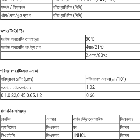
সমর্থন / নিষ্কাশন
পলিপ্রোপিলিন (পিপি)
খাঁচা/কোর/এন্ড ক্যাপ
পলিপ্রোপিলিন (পিপি)
অপারেটিং বৈশিষ্ট্য
সর্বোচ্চ অপারেটিং তাপমাত্রা
80℃
সর্বোচ্চ অপারেটিং পার্থক্য চাপ
4বার/21℃
2.4বার/80℃
পরিস্রাবণ রেটিং
এবং এলাকা
পরিস্রাবণ রেটিং (μm)
পরিস্রাবণ এলাকা(㎡/10")
০.০২,০.০৩,০.০৫,০.১
1.02
0.1,0.22,0.45,0.65,1.2
0.66
রাসায়নিক সামঞ্জস্য
বেনজিন
এনআর
কার্বন টেট্রাক্লোরাইড
জিএনআর
অ্যাসিটোন
জিএনআর
মদ
জিআর
সিওয়াইসি
জিএনআর
1NHCL
জিআর