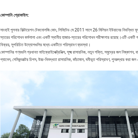
কোম্পানি প্রোফাইল:
সাংহাই পুলনার ফিল্টারেশন টেকনোলজি কোং, লিমিটেড মে 2011 সালে 26 মিলিয়ন ইউয়ানের নিবন্ধিত
স্তরের পরিশোধন কর্মশালা এবং একটি স্থানীয় হাজার-স্তরের পরিশোধন পরীক্ষাগার রয়েছে।এটি একটি গব
বিক্রয়, সুপরিচিত উদ্যোগগুলির মধ্যে একটিতে পরিস্রাবণ ব্যবস্থা।
কোম্পানির পণ্যগুলি প্রধানত মাইক্রোইলেক্ট্রনিক্স, সূক্ষ্ম রাসায়নিক, নতুন শক্তি, সমুদ্রের জল নিষ্কাশন,
প্যানেল, সেমিকন্ডাক্টর চিপস, উচ্চ-বিশুদ্ধতা রাসায়নিক, কাঁচামাল, ঘনীভূত পরিস্রাবণ, পুনরুদ্ধার করা 