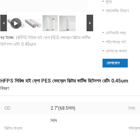
মূল্য:
প্যাকেজিং বিবরণ:
ডেলিভারি সময়:
বড় ইমেজ :
HFPS সিরিজ হাই ফ্লো PES মেমব্রেন ফিল্টার কার্টিজ
পরিশোধের শর্ত:
রিটেনশন রেটিং 0.45um
যোগানের ক্ষমতা:
যোগাযোগ
HFPS সিরিজ হাই ফ্লো PES মেমব্রেন ফিল্টার কার্টিজ রিটেনশন রেটিং 0.45um
বিবরণ
OD:
2.7"(68.5মিমি)
দৈর্ঘ্য:
পিপি
ফিল্টার মাধ্যম:
পরিস্রাব