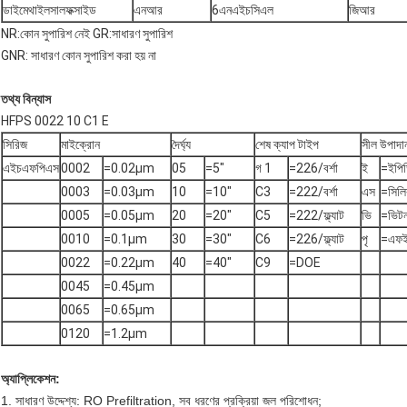
ডাইমেথাইলসালফক্সাইড
এনআর
6এনএইচসিএল
জিআর
NR:কোন সুপারিশ নেই GR:সাধারণ সুপারিশ
GNR: সাধারণ কোন সুপারিশ করা হয় না
তথ্য বিন্যাস
HFPS 0022 10 C1 E
সিরিজ
মাইক্রোন
দৈর্ঘ্য
শেষ ক্যাপ টাইপ
সীল উপাদা
এইচএফপিএস
0002
=0.02μm
05
=5"
গ 1
=226/বর্শা
ই
=ইপি
0003
=0.03μm
10
=10"
C3
=222/বর্শা
এস
=সিল
0005
=0.05μm
20
=20"
C5
=222/ফ্ল্যাট
ভি
=ভিট
0010
=0.1μm
30
=30"
C6
=226/ফ্ল্যাট
পৃ
=এফই
0022
=0.22μm
40
=40"
C9
=DOE
0045
=0.45μm
0065
=0.65μm
0120
=1.2μm
অ্যাপ্লিকেশন:
1. সাধারণ উদ্দেশ্য: RO Prefiltration, সব ধরণের প্রক্রিয়া জল পরিশোধন;