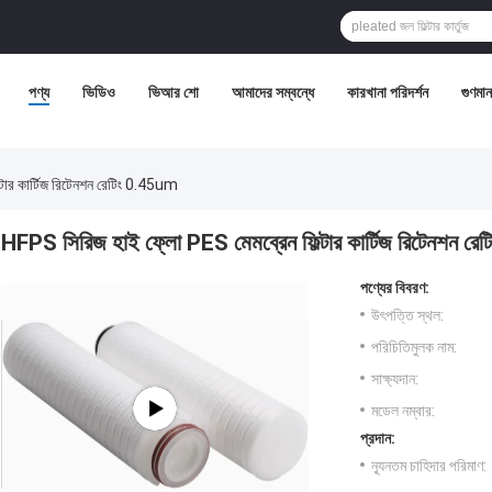
পণ্য
ভিডিও
ভিআর শো
আমাদের সম্বন্ধে
কারখানা পরিদর্শন
গুণমান 
টার কার্টিজ রিটেনশন রেটিং 0.45um
HFPS সিরিজ হাই ফ্লো PES মেমব্রেন ফিল্টার কার্টিজ রিটেনশন র
পণ্যের বিবরণ:
উৎপত্তি স্থল:
পরিচিতিমুলক নাম:
সাক্ষ্যদান:
মডেল নম্বার:
প্রদান:
ন্যূনতম চাহিদার পরিমাণ: