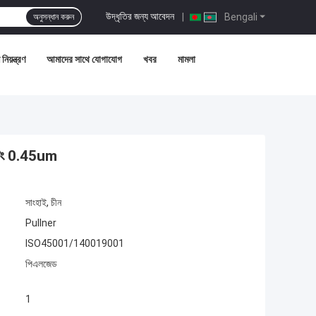
উদ্ধৃতির জন্য আবেদন
|
Bengali
অনুসন্ধান করুন
নিয়ন্ত্রণ
আমাদের সাথে যোগাযোগ
খবর
মামলা
েটিং 0.45um
সাংহাই, চীন
Pullner
ISO45001/140019001
পিএলজেড
1