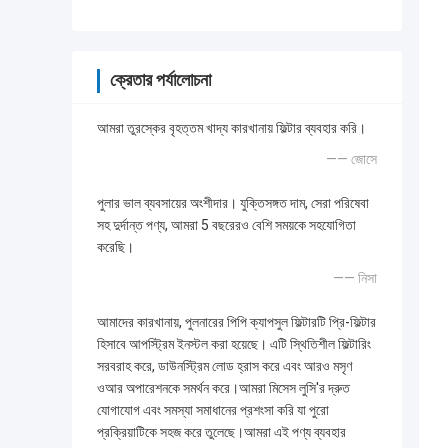
ক্রেতার পর্যালোচনা
আমরা তুরস্কের বৃহত্তম খাদ্য কারখানায় ফিল্টার ব্যবহার করি।
—— জোসে
পুলার ভাল ব্যবসায়ের অংশীদার। যুক্তিসঙ্গত দাম, সেরা পরিষেবা
সহ দুর্দান্ত পণ্য, আমরা 5 বছরেরও বেশি সময়কে সহযোগিতা
করেছি।
—— নিসা
আমাদের কারখানায়, পুলনারের পিপি ক্যাপসুল ফিল্টারটি প্রি-ফিল্টার
হিসাবে আপস্ট্রিম ইনস্টল করা হয়েছে। এটি স্থিতিশীল ফিল্টারিং
সরবরাহ করে, ডাউনস্ট্রিম লোড হ্রাস করে এবং আরও মসৃণ
ওআর অপারেশনকে সমর্থন করে।আমরা মিসেস লুসি'র দ্রুত
যোগাযোগ এবং সমস্যা সমাধানের প্রশংসা করি যা পুরো
প্রক্রিয়াটিকে সহজ করে তুলেছে।আমরা এই পণ্য ব্যবহার