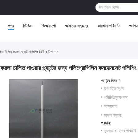
পণ্য
ভিডিও
ভিআর শো
আমাদের সম্বন্ধে
কারখানা পরিদর্শন
গুণমান 
লিপ্রোপিলিন কনডেনসেট পলিশিং ফিল্টার উপাদান
কয়লা চালিত পাওয়ার প্ল্যান্টের জন্য পলিপ্রোপিলিন কনডেনসেট পলিশিং 
পণ্যের বিবরণ:
উৎপত্তি স্থল:
পরিচিতিমুলক নাম:
সাক্ষ্যদান:
মডেল নম্বার:
প্রদান:
ন্যূনতম চাহিদার পরিমাণ: