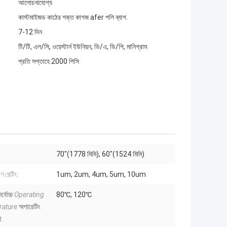
আলোচনাযোগ্য
কাস্টমাইজড কাঠের শক্ত কাগজ afer পলি ব্যাগ.
7-12 দিন
টি/টি, এল/সি, ওয়েস্টার্ন ইউনিয়ন, ডি/এ, ডি/পি, মানিগ্রাম
প্রতি সপ্তাহে 2000 পিসি
70"(1778 মিমি), 60"(1524 মিমি)
ণ রেটিং:
1um, 2um, 4um, 5um, 10um
র্বোচ্চ
Operating
80℃, 120℃
ature
অপারেটিং
া
: