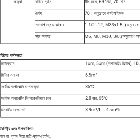
মাত্রা
বাইরে ব্যাস
65 মিমি, 69 মিমি, 70 মিমি
দৈর্ঘ্য
70"; অনুরোধে কাস্টমাইজড
সংযোগ থ্রেড আকার
1 1/2"-12, M33x1.5; (অনুরোধে ক
স্ক্রু আকার
M6, M8, M10, 3/8;(অনুরোধে কাস
ফিল্টার কর্মক্ষমতা
মাইক্রোন
1um, 5um (অপারেটিং ফিল্টার), 10um 
ফিল্টার এলাকা
6.5m²
সর্বোচ্চ অপারেটিং তাপমাত্রা
85℃
সর্বোচ্চ অপারেটিং ডিফারেনশিয়াল চাপ
2.8 বার, 65℃
ডিজাইন ফ্লো রেট
3.9m³/h～4.5m³h
বৈশিষ্ট্য এবং উপকারিতা:
জল বা গ্যাস দিয়ে মাল্টি-ব্যাকওয়াশিং;