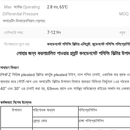
Max.
সর্বোচ্চ
Operating
2.8 বার, 65℃
Differential Pressure
MOQ:
অপারেটিং ডিফারেনশিয়াল প্রেসার:
ডেলিভারি সময়:
7-12 দিন
নমুনা:
বিশেষভাবে তুলে ধরা:
কনডেনসেট পলিশিং ফিল্টার এলিমেন্ট
,
কন্ডেনসেট পলিশিং পলিপ্রোপিলিন
লোহার জন্য কয়লাচালিত পাওয়ার প্ল্যান্ট কনডেনসেট পলিশিং ফিল্টার উপ
সাধারণ বিবরণ
PHFZ সিরিজ pleated ফিল্টার কার্তুজ pleated টাইপ, তাপ গলিত ঢালাই, একাধিক বার ব্যাক ওয়
ব্যবহার করে।স্টার্ট-আপ এবং অপারেটিং ফিল্টার উপাদান হিসাবে ব্যবহৃত বিভিন্ন নির্ভুলতা।এর গঠন
40" এবং 30" এর ঢালাই করা হয়, 69mm ব্যাস এবং গার্হস্থ্য অবিচ্ছেদ্য বাইরের সমর্থন সহ একমাত্
কর্মক্ষমতা বিশেষ উল্লেখ
উপাদান
পরিশোধক মাধ্যম
পলিপ্রোপিলিন
কেন্দ্র কোর
চাঙ্গা পলিপ্রোপিলিন