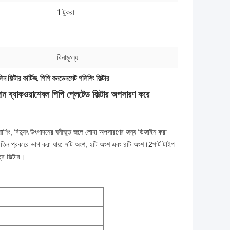
1 টুকরা
বিনামূল্যে
 ফিল্টার কার্টিজ
,
পিপি কনডেনসেট পলিশিং ফিল্টার
াদান ব্যাকওয়াশেবল পিপি প্লেটেড ফিল্টার অপসারণ করে
াশিং, বিদ্যুৎ উৎপাদনের ঘনীভূত জলে লোহা অপসারণের জন্য ডিজাইন করা
কে তিন প্রকারে ভাগ করা যায়: ৭টি অংশ, ২টি অংশ এবং ৪টি অংশ।2পার্ট টাইপ
র ফিল্টার।