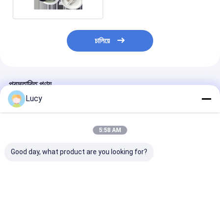
চালিয়ে
প্রস্তাবিত পণ্য
Lucy
5:58 AM
Good day, what product are you looking for?
60 ইঞ্চি দৈর্ঘ্যের পলিপ্রোপিলিন
চীনা কারখানা পাওয়ার প্ল্যান্ট ফিল্টার
তাপ বিদ্যুৎ কেন্দ্রের স্ট্
(পিপি) উপাদান উচ্চ প্রবাহ
70 ইঞ্চি জল চিকিত্সা ফিল্টার
ফিল্টার পল গ্রেভর
PHFZ কনডেনসেট পলিশিং
কার্টিজ
ব্যাকওয়াশযোগ্য ফিল্টা
ফিল্টার কার্ট্রিজ
প্রতিস্থাপন করুন
ভালো দাম
ভালো দাম
ভালো দাম