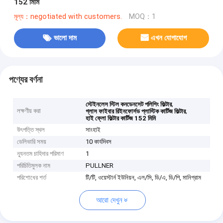
152 মিমি
মূল্য：negotiated with customers.
MOQ：1
ভালো দাম
এখন যোগাযোগ
পণ্যের বর্ণনা
,
স্টেইনলেস স্টিল কনডেনসেট পলিশিং ফিল্টার
লক্ষণীয় করা
,
গ্লাস ফাইবার রিইনফোর্সড প্লাস্টিক কার্টিজ ফিল্টার
হাই ফ্লো ফিল্টার কার্টিজ 152 মিমি
উৎপত্তি স্থল
সাংহাই
ডেলিভারি সময়
10 কার্যদিবস
ন্যূনতম চাহিদার পরিমাণ
1
পরিচিতিমুলক নাম
PULLNER
পরিশোধের শর্ত
টি/টি, ওয়েস্টার্ন ইউনিয়ন, এল/সি, ডি/এ, ডি/পি, মানিগ্রাম
আরো দেখুন