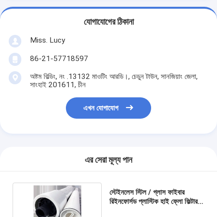
যোগাযোগের ঠিকানা
Miss. Lucy
86-21-57718597
অষ্টম বিল্ডিং, নং .13132 মাওটিং আরডি।, চেডুন টাউন, সানজিয়াং জেলা,
সাংহাই 201611, চীন
এখন যোগাযোগ
এর সেরা মূল্য পান
স্টেইনলেস স্টিল / গ্লাস ফাইবার
রিইনফোর্সড প্লাস্টিক হাই ফ্লো ফিল্টার
কার্টিজ 152 মিমি