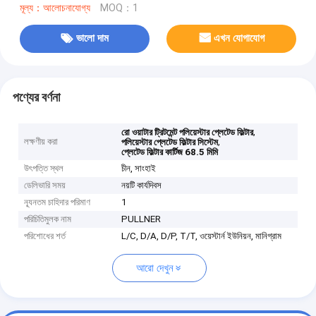
মূল্য：আলোচনাযোগ্য
MOQ：1
ভালো দাম
এখন যোগাযোগ
পণ্যের বর্ণনা
,
রো ওয়াটার ট্রিটমেন্ট পলিয়েস্টার প্লেটেড ফিল্টার
লক্ষণীয় করা
,
পলিয়েস্টার প্লেটেড ফিল্টার সিস্টেম
প্লেটেড ফিল্টার কার্টিজ 68.5 মিমি
উৎপত্তি স্থল
চীন, সাংহাই
ডেলিভারি সময়
নয়টি কার্যদিবস
ন্যূনতম চাহিদার পরিমাণ
1
পরিচিতিমুলক নাম
PULLNER
পরিশোধের শর্ত
L/C, D/A, D/P, T/T, ওয়েস্টার্ন ইউনিয়ন, মানিগ্রাম
আরো দেখুন