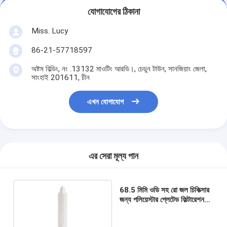
যোগাযোগের ঠিকানা
Miss. Lucy
86-21-57718597
অষ্টম বিল্ডিং, নং .13132 মাওটিং আরডি।, চেডুন টাউন, সানজিয়াং জেলা,
সাংহাই 201611, চীন
এখন যোগাযোগ
এর সেরা মূল্য পান
68.5 মিমি ওডি সহ রো জল চিকিত্সার
জন্য পলিয়েস্টার প্লেটেড ফিল্টারেশন
সিস্টেম