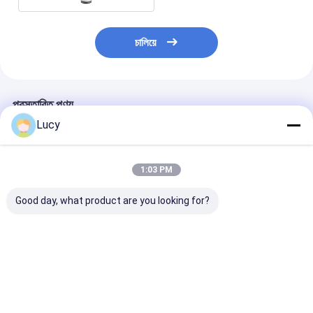
চালিয়ে
প্রস্তাবিত পণ্য
Lucy
1:03 PM
Good day, what product are you looking for?
উচ্চ-বিশুদ্ধতা তরল পরিস্রাবণের
উচ্চ প্রবাহ হার রাসায়নিক এবং
রাসায়নিক সামঞ্জস্য 5
জন্য পিইএস ঝিল্লি সহ ডাবল
উচ্চ-বিশুদ্ধ তরল পরিস্রাবণের
ম্যাকক্রোন 10 "ব্যা
ওপেন এন্ড কানেকশন পিইএস
জন্য PES ঝিল্লি সহ
এর জন্য পরম পিপি মেটাল
প্লেটেড ফিল্টার কার্টিজ
কাস্টমাইজড PES প্লেটেড
কার্টিজ
ফিল্টার কার্টিজ
ভালো দাম
ভালো দাম
ভালো দাম