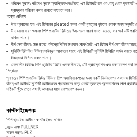
পরিবেশ সুরক্ষাঃ পরিবেশ সুরক্ষা অ্যাপ্লিকেশনগুলিতে, এই ফিল্টারটি জল এবং বায়ু থেকে দূষণকা
স্বাস্থ্যকর পরিবেশ বজায় রাখতে সহায়তা করে।
পণ্যের বৈশিষ্ট্য
উচ্চ প্রবাহের হারঃ এই ফিল্টারের pleated নকশা একটি বৃহত্তর পৃষ্ঠতল এলাকা জন্য অনুমতি দে
উচ্চ ময়লা ধারণ ক্ষমতাঃ পিপি প্ল্যাটেড ফিল্টারের উচ্চ ময়লা ধারণ ক্ষমতা রয়েছে, যার অর্থ এট
রাখতে পারে।
দীর্ঘ সেবা জীবনঃ উচ্চ মানের পলিপ্রোপিলিন উপাদান থেকে তৈরি, এই ফিল্টার দীর্ঘ সেবা জীবন আছ
সুনির্দিষ্ট ফিল্টারিংঃ বিভিন্ন মাইক্রন আকারের সাথে, এই ফিল্টারটি সুনির্দিষ্ট ফিল্টারিং অর্জন কর
বিশুদ্ধতা নিশ্চিত করতে পারে।
এককালীন ফিল্টারঃ পিপি প্ল্যাটেড ফিল্টার এককালীন হয়, এটি প্রতিস্থাপন এবং রক্ষণাবেক্ষণ করা 
সিদ্ধান্ত
পুলনারের পিপি প্ল্যাটেড ফিল্টার বিভিন্ন শিল্প অ্যাপ্লিকেশনের জন্য একটি নির্ভরযোগ্য এবং দক্ষ ফিল্ট
জীবন,এই ফিল্টারটি সুনির্দিষ্ট ফিল্টারিংয়ের প্রয়োজনের জন্য একটি ব্যয়বহুল পছন্দআমাদের পিপি প্ল্য
সঠিকটি খুঁজে পেতে এখনই আমাদের সাথে যোগাযোগ করুন।
কাস্টমাইজেশনঃ
পিপি প্ল্যাটেড ফিল্টার - কাস্টমাইজড সার্ভিস
ব্র্যান্ড নামঃ PULLNER
মডেল নম্বরঃ PLZ