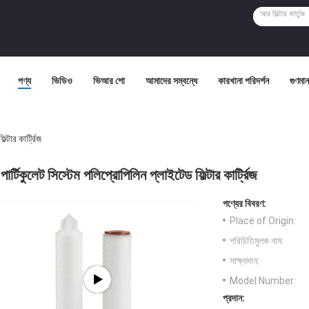
পণ্য
ভিডিও
ভিআর শো
আমাদের সম্বন্ধে
কারখানা পরিদর্শন
গুণমান 
্টার কার্ট্রিজ
পার্টিকুলেট সিস্টেম পলিপ্রোপিলিন প্লাইটেড ফিল্টার কার্ট্রিজ
পণ্যের বিবরণ:
Place of Origin:
পরিচিতিমুলক নাম:
সাক্ষ্যদান:
Model Number:
প্রদান: