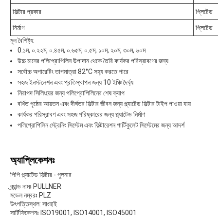
ফিল্টার প্রকার
প্লিটেড
নির্মাণ
প্লিটেড
মূল বৈশিষ্ট্য:
0.১ম, ০.২২ম, ০.৪৫ম, ০.৬৫ম, ০.৫ম, ১০ম, ২০ম, ৩০ম, ৬০ম
উচ্চ মানের পলিপ্রোপিলিন উপাদান থেকে তৈরি কার্যকর পরিস্রাবণের জন্য
সর্বোচ্চ অপারেটিং তাপমাত্রা 82°C সহ্য করতে পারে
সহজ ইনস্টলেশন এবং প্রতিস্থাপন জন্য 10 ইঞ্চি দৈর্ঘ্য
নিরাপদ সিলিংয়ের জন্য পলিপ্রোপিলিনের শেষ ক্যাপ
বর্ধিত পৃষ্ঠের আয়তন এবং দীর্ঘতর ফিল্টার জীবন জন্য প্ল্যাটেড ফিল্টার টাইপ পাওয়া যায়
কার্যকর পরিস্রাবণ এবং সহজ পরিষ্কারের জন্য প্ল্যাটেড নির্মাণ
পলিপ্রোপিলিন স্ট্রেনিং সিস্টেম এবং ফিল্টারেশন পার্টিকুলেট সিস্টেমের জন্য আদর্শ
অ্যাপ্লিকেশনঃ
পিপি প্ল্যাটেড ফিল্টার - পুলনার
ব্র্যান্ড নামঃ PULLNER
মডেল নম্বরঃ PLZ
উৎপত্তিস্থল: সাংহাই
সার্টিফিকেশনঃ ISO19001, ISO14001, ISO45001