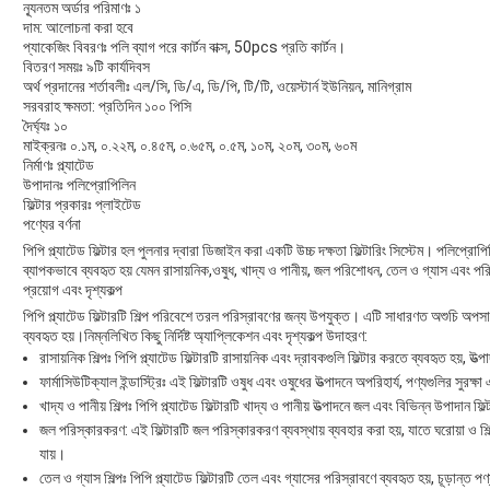
ন্যূনতম অর্ডার পরিমাণঃ ১
দাম: আলোচনা করা হবে
প্যাকেজিং বিবরণঃ পলি ব্যাগ পরে কার্টন বাক্স, 50pcs প্রতি কার্টন।
বিতরণ সময়ঃ ৯টি কার্যদিবস
অর্থ প্রদানের শর্তাবলীঃ এল/সি, ডি/এ, ডি/পি, টি/টি, ওয়েস্টার্ন ইউনিয়ন, মানিগ্রাম
সরবরাহ ক্ষমতা: প্রতিদিন ১০০ পিসি
দৈর্ঘ্যঃ ১০
মাইক্রনঃ ০.১ম, ০.২২ম, ০.৪৫ম, ০.৬৫ম, ০.৫ম, ১০ম, ২০ম, ৩০ম, ৬০ম
নির্মাণঃ প্ল্যাটেড
উপাদানঃ পলিপ্রোপিলিন
ফিল্টার প্রকারঃ প্লাইটেড
পণ্যের বর্ণনা
পিপি প্ল্যাটেড ফিল্টার হল পুলনার দ্বারা ডিজাইন করা একটি উচ্চ দক্ষতা ফিল্টারিং সিস্টেম। পলিপ্রোপি
ব্যাপকভাবে ব্যবহৃত হয় যেমন রাসায়নিক,ওষুধ, খাদ্য ও পানীয়, জল পরিশোধন, তেল ও গ্যাস এবং পরি
প্রয়োগ এবং দৃশ্যকল্প
পিপি প্ল্যাটেড ফিল্টারটি শিল্প পরিবেশে তরল পরিস্রাবণের জন্য উপযুক্ত। এটি সাধারণত অশুচি অপসারণ
ব্যবহৃত হয়।নিম্নলিখিত কিছু নির্দিষ্ট অ্যাপ্লিকেশন এবং দৃশ্যকল্প উদাহরণ:
রাসায়নিক শিল্পঃ পিপি প্ল্যাটেড ফিল্টারটি রাসায়নিক এবং দ্রাবকগুলি ফিল্টার করতে ব্যবহৃত হয়, উ
ফার্মাসিউটিক্যাল ইন্ডাস্ট্রিঃ এই ফিল্টারটি ওষুধ এবং ওষুধের উত্পাদনে অপরিহার্য, পণ্যগুলির সুর
খাদ্য ও পানীয় শিল্পঃ পিপি প্ল্যাটেড ফিল্টারটি খাদ্য ও পানীয় উত্পাদনে জল এবং বিভিন্ন উপাদান ফি
জল পরিস্কারকরণ: এই ফিল্টারটি জল পরিস্কারকরণ ব্যবস্থায় ব্যবহার করা হয়, যাতে ঘরোয়া ও শি
যায়।
তেল ও গ্যাস শিল্পঃ পিপি প্ল্যাটেড ফিল্টারটি তেল এবং গ্যাসের পরিস্রাবণে ব্যবহৃত হয়, চূড়ান্ত প