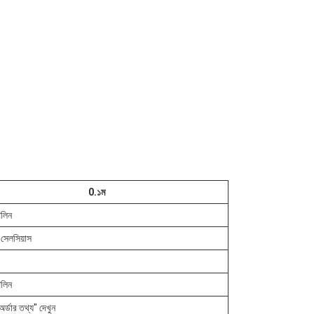
0.১ম
িলিন
 সেলসিয়াস
িলিন
অর্ডার তথ্য" দেখুন