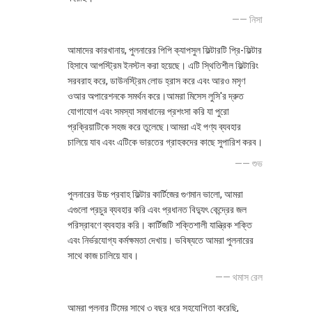
—— নিসা
আমাদের কারখানায়, পুলনারের পিপি ক্যাপসুল ফিল্টারটি প্রি-ফিল্টার
হিসাবে আপস্ট্রিম ইনস্টল করা হয়েছে। এটি স্থিতিশীল ফিল্টারিং
সরবরাহ করে, ডাউনস্ট্রিম লোড হ্রাস করে এবং আরও মসৃণ
ওআর অপারেশনকে সমর্থন করে।আমরা মিসেস লুসি'র দ্রুত
যোগাযোগ এবং সমস্যা সমাধানের প্রশংসা করি যা পুরো
প্রক্রিয়াটিকে সহজ করে তুলেছে।আমরা এই পণ্য ব্যবহার
চালিয়ে যাব এবং এটিকে ভারতের গ্রাহকদের কাছে সুপারিশ করব।
—— শুভ
পুলনারের উচ্চ প্রবাহ ফিল্টার কার্টিজের গুণমান ভালো, আমরা
এগুলো প্রচুর ব্যবহার করি এবং প্রধানত বিদ্যুৎ কেন্দ্রের জল
পরিস্রাবণে ব্যবহার করি। কার্টিজটি শক্তিশালী যান্ত্রিক শক্তি
এবং নির্ভরযোগ্য কর্মক্ষমতা দেখায়। ভবিষ্যতে আমরা পুলনারের
সাথে কাজ চালিয়ে যাব।
—— থমাস রেল
আমরা পুলনার টিমের সাথে ৩ বছর ধরে সহযোগিতা করেছি,