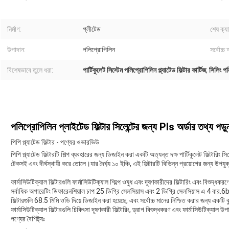
নির্মাণ:
প্লীটেড
শেষ ক্য
উপাদান:
পলিপ্রোপিলিন
সর্বোচ্চ
বিশেষভাবে তুলে ধরা:
পার্টিকুলেট সিস্টেম পলিপ্রোপিলিন প্ল্যাটেড ফিল্টার কার্টিজ
,
সিলিং পলি
পলিপ্রোপিলিন প্লাইটেড ফিল্টার সিলেন্টের জন্য Pls অর্ডার তথ্য পড়ু
পিপি প্ল্যাটেড ফিল্টার - পণ্যের ওভারভিউ
পিপি প্ল্যাটেড ফিল্টারটি শিল্প ব্যবহারের জন্য ডিজাইন করা একটি অত্যন্ত দক্ষ পার্টিকুলেট ফিল্টার
টেকসই এবং দীর্ঘস্থায়ী করে তোলে।যার দৈর্ঘ্য ১০ ইঞ্চি, এই ফিল্টারটি বিভিন্ন প্রয়োগের জন্য উপযু
ফার্মাসিউটিক্যাল ফিল্টারগুলি ফার্মাসিউটিক্যাল শিল্পে ওষুধ এবং দূষণকারীদের ফিল্টারিং এবং বিশুদ্ধ
সর্বাধিক অপারেটিং ডিফারেনশিয়াল চাপ 25 ডিগ্রি সেলসিয়াস এবং 2 ডিগ্রি সেলসিয়াস এ 4 বার.6
ফিল্টারগুলি 68.5 মিমি ওডি দিয়ে ডিজাইন করা হয়েছে, এবং সর্বোচ্চ মানের নিশ্চিত করার জন্য একটি ব
ফার্মাসিউটিক্যাল ফিল্টারগুলি চিকিৎসা দূষণকারী ফিল্টারিং, ড্রাগ বিশুদ্ধকরণ এবং ফার্মাসিউটিক্যাল উপ
পণ্যের বৈশিষ্ট্যঃ