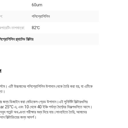
60um
াপ:
পলিপ্রোপিলিন
 অপারেটিং তাপমাত্রা:
82℃
প্রোপিলিন প্ল্যাটেড ফিল্টার
ন
িং সিস্টেম। এটি উচ্চমানের পলিপ্রোপিলিন উপাদান থেকে তৈরি করা হয়, যা এটিকে
ক্ত।
করণের জন্য ডিজাইন করা মেডিকেল-গ্রেড উপাদান।এই সুনির্দিষ্ট ফিল্টারগুলির
bar 25°C এ, এবং 10 থেকে 40 ইঞ্চি পর্যন্ত দৈর্ঘ্যের বিকল্পগুলিতে আসে।
ুদবুদ পয়েন্ট অখণ্ডতা পরীক্ষার মধ্য দিয়ে যায়।সাংহাইতে তৈরি, আমাদের
াদান ফিল্টারিংয়ের জন্য আদর্শ।