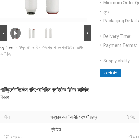
Minimum Order Qu
মূল্য:
Packaging Details
Delivery Time:
Payment Terms:
বড় ইমেজ :
পার্টিকুলেট সিস্টেম পলিপ্রোপিলিন প্লাইটেড ফিল্টার
কার্ট্রিজ
Supply Ability:
যোগাযোগ
পার্টিকুলেট সিস্টেম পলিপ্রোপিলিন প্লাইটেড ফিল্টার কার্ট্রিজ
বিবরণ
সীল:
অনুগ্রহ করে ''অর্ডারিং তথ্য'' দেখুন
দৈর্ঘ্য:
প্লীটেড
ফিল্টার প্রকার:
মাইক্রন