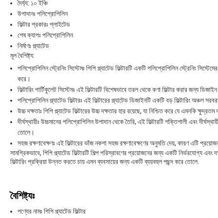
দৈর্ঘ্য: ১০ ইঞ্চি
উপাদানঃ পলিপ্রোপিলিন
ফিল্টার প্রকারঃ প্লাইটেড
শেষ ক্যাপঃ পলিপ্রোপিলিন
নির্মাণঃ প্ল্যাটেড
মূল বৈশিষ্ট্য:
পলিপ্রোপিলিন স্ট্রেনিং সিস্টেমঃ পিপি প্ল্যাটেড ফিল্টারটি একটি পলিপ্রোপিলিন স্ট্রেনিং সিস্
করে।
ফিল্টারিং পার্টিকুলেট সিস্টেমঃ এই ফিল্টারটি বিশেষভাবে তরল থেকে কণা ফিল্টার করার জন্য ডিজাই
পলিপ্রোপিলিন প্ল্যাটেড ফিল্টারঃ এই ফিল্টারের প্ল্যাটেড ডিজাইনটি একটি বড় ফিল্টারিং অঞ্চল সরব
উচ্চ দক্ষতাঃ পিপি প্ল্যাটেড ফিল্টারের উচ্চ দক্ষতার হার রয়েছে, যা নিশ্চিত করে যে এমনকি ক্ষুদ
দীর্ঘস্থায়ীঃ উচ্চমানের পলিপ্রোপিলিন উপাদান থেকে তৈরি, এই ফিল্টারটি শক্তিশালী এবং দীর্ঘস্থায়ী,
তোলে।
সহজ রক্ষণাবেক্ষণঃ এই ফিল্টারের ভাঁজ নকশা সহজ রক্ষণাবেক্ষণের অনুমতি দেয়, কারণ এটি প্রয
সামগ্রিকভাবে, পিপি প্ল্যাটেড ফিল্টারটি শিল্প পরিস্রাবণের প্রয়োজনের জন্য একটি নির্ভরযোগ্য এবং 
ফিল্টারিং প্রক্রিয়া উন্নত করতে চায় এমন ব্যবসায়ের জন্য একটি ব্যয়বহুল পছন্দ করে তোলে.
বৈশিষ্ট্যঃ
পণ্যের নামঃ পিপি প্ল্যাটেড ফিল্টার