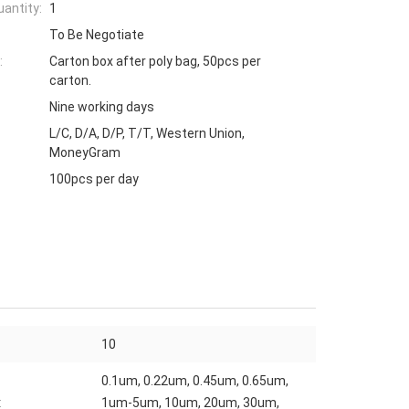
antity:
1
To Be Negotiate
:
Carton box after poly bag, 50pcs per
carton.
Nine working days
L/C, D/A, D/P, T/T, Western Union,
MoneyGram
100pcs per day
10
0.1um, 0.22um, 0.45um, 0.65um,
:
1um-5um, 10um, 20um, 30um,