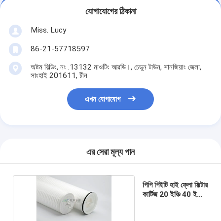
যোগাযোগের ঠিকানা
Miss. Lucy
86-21-57718597
অষ্টম বিল্ডিং, নং .13132 মাওটিং আরডি।, চেডুন টাউন, সানজিয়াং জেলা,
সাংহাই 201611, চীন
এখন যোগাযোগ
এর সেরা মূল্য পান
পিপি পিইটি হাই ফ্লো ফিল্টার
কার্টিজ 20 ইঞ্চি 40 ইঞ্চি
60 ইঞ্চি