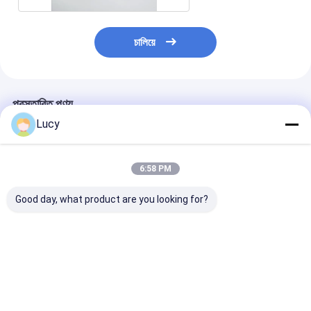
চালিয়ে
প্রস্তাবিত পণ্য
Lucy
6:58 PM
Good day, what product are you looking for?
চীনা কারখানা উচ্চ প্রবাহ ফিল্টার
পলিপ্রোপিলিন উপাদান ব্যবহার
সমুদ্রের পানি নিষ্কাশন
কার্তুজ বড় ব্যাসার্ধ সঙ্গে সমুদ্রের
করে সমুদ্রের জল পরিস্রাবণের
পলিপ্রোপিলিন হাই ফ্লো
জল ফিল্টারিং জন্য
জন্য বড় ব্যাস সহ কাস্টমাইজড
কার্ট্রিজ
Polypropylene উপাদান
সংযোগ হাই ফ্লো ফিল্টার কার্টিজ
ব্যবহার করে তৈরি
ভালো দাম
ভালো দাম
ভালো দাম