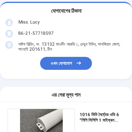
যোগাযোগের ঠিকানা
Miss. Lucy
86-21-57718597
অষ্টম বিল্ডিং, নং .13132 মাওটিং আরডি।, চেডুন টাউন, সানজিয়াং জেলা,
সাংহাই 201611, চীন
এখন যোগাযোগ
এর সেরা মূল্য পান
1016 মিমি দৈর্ঘ্যের ওডি 6
"পিপি সিপিপি 1 মাইক্রন
ওয়াটার ফিল্টার কার্টিজ