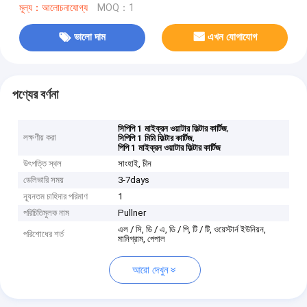
মূল্য：আলোচনাযোগ্য
MOQ：1
ভালো দাম
এখন যোগাযোগ
পণ্যের বর্ণনা
,
সিপিপি 1 মাইক্রন ওয়াটার ফিল্টার কার্টিজ
লক্ষণীয় করা
,
সিপিপি 1 মিমি ফিল্টার কার্টিজ
পিপি 1 মাইক্রন ওয়াটার ফিল্টার কার্টিজ
উৎপত্তি স্থল
সাংহাই, চীন
ডেলিভারি সময়
3-7days
ন্যূনতম চাহিদার পরিমাণ
1
পরিচিতিমুলক নাম
Pullner
এল / সি, ডি / এ, ডি / পি, টি / টি, ওয়েস্টার্ন ইউনিয়ন,
পরিশোধের শর্ত
মানিগ্রাম, পেপাল
আরো দেখুন