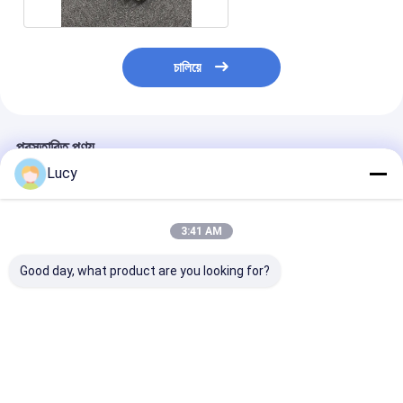
চালিয়ে
প্রস্তাবিত পণ্য
Lucy
3:41 AM
Good day, what product are you looking for?
চীনা কারখানা উচ্চ প্রবাহ ফিল্টার
পলিপ্রোপিলিন উপাদান ব্যবহার
সমুদ্রের পানি নিষ্কাশন
কার্তুজ বড় ব্যাসার্ধ সঙ্গে সমুদ্রের
করে সমুদ্রের জল পরিস্রাবণের
পলিপ্রোপিলিন হাই ফ্লো
জল ফিল্টারিং জন্য
জন্য বড় ব্যাস সহ কাস্টমাইজড
কার্ট্রিজ
Polypropylene উপাদান
সংযোগ হাই ফ্লো ফিল্টার কার্টিজ
ব্যবহার করে তৈরি
ভালো দাম
ভালো দাম
ভালো দাম