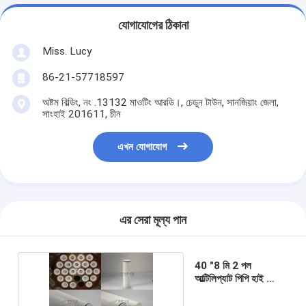
যোগাযোগের ঠিকানা
Miss. Lucy
86-21-57718597
অষ্টম বিল্ডিং, নং .13132 মাওটিং আরডি।, চেডুন টাউন, সানজিয়াং জেলা,
সাংহাই 201611, চীন
এখন যোগাযোগ
এর সেরা মূল্য পান
40 "8 মি 2 পল
আল্টিলিপ্যাট পিপি হাই ফ্লো
ওয়াটার ফিল্টার কার্টিজ