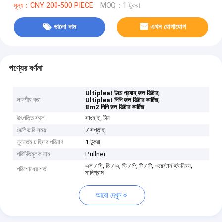
মূল্য：CNY 200-500 PIECE
MOQ：1 টুকরা
ভালো দাম
এখন যোগাযোগ
পণ্যের বর্ণনা
,
Ultipleat উচ্চ প্রবাহ জল ফিল্টার
লক্ষণীয় করা
,
Ultipleat পিপি জল ফিল্টার কার্টিজ
8m2 পিপি জল ফিল্টার কার্টিজ
উৎপত্তি স্থল
সাংহাই, চীন
ডেলিভারি সময়
7 সপ্তাহ
ন্যূনতম চাহিদার পরিমাণ
1 টুকরা
পরিচিতিমুলক নাম
Pullner
এল / সি, ডি / এ, ডি / পি, টি / টি, ওয়েস্টার্ন ইউনিয়ন,
পরিশোধের শর্ত
মানিগ্রাম
আরো দেখুন