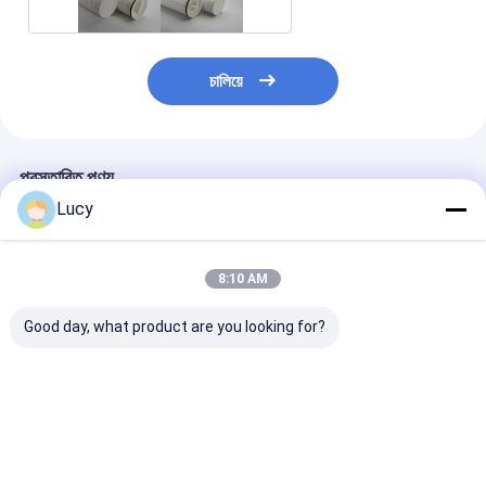
চালিয়ে
প্রস্তাবিত পণ্য
Lucy
8:10 AM
Good day, what product are you looking for?
চীনা কারখানা উচ্চ প্রবাহ ফিল্টার
পলিপ্রোপিলিন উপাদান ব্যবহার
সমুদ্রের পানি নিষ্কাশন
কার্তুজ বড় ব্যাসার্ধ সঙ্গে সমুদ্রের
করে সমুদ্রের জল পরিস্রাবণের
পলিপ্রোপিলিন হাই ফ্লো
জল ফিল্টারিং জন্য
জন্য বড় ব্যাস সহ কাস্টমাইজড
কার্ট্রিজ
Polypropylene উপাদান
সংযোগ হাই ফ্লো ফিল্টার কার্টিজ
ব্যবহার করে তৈরি
ভালো দাম
ভালো দাম
ভালো দাম