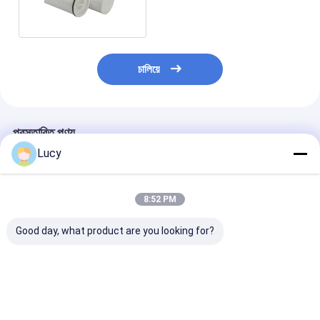
152.4mm OD 5um
চালিয়ে
প্রস্তাবিত পণ্য
Lucy
8:52 PM
Good day, what product are you looking for?
চীনা কারখানা উচ্চ প্রবাহ ফিল্টার
পলিপ্রোপিলিন উপাদান ব্যবহার
সমুদ্রের পানি নিষ্কাশন
কার্তুজ বড় ব্যাসার্ধ সঙ্গে সমুদ্রের
করে সমুদ্রের জল পরিস্রাবণের
পলিপ্রোপিলিন হাই ফ্লো
জল ফিল্টারিং জন্য
জন্য বড় ব্যাস সহ কাস্টমাইজড
কার্ট্রিজ
Polypropylene উপাদান
সংযোগ হাই ফ্লো ফিল্টার কার্টিজ
ব্যবহার করে তৈরি
ভালো দাম
ভালো দাম
ভালো দাম