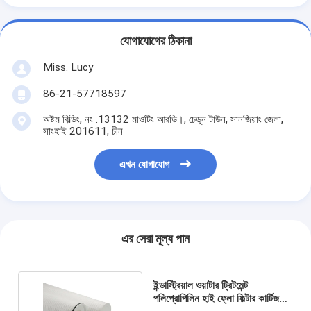
যোগাযোগের ঠিকানা
Miss. Lucy
86-21-57718597
অষ্টম বিল্ডিং, নং .13132 মাওটিং আরডি।, চেডুন টাউন, সানজিয়াং জেলা,
সাংহাই 201611, চীন
এখন যোগাযোগ
এর সেরা মূল্য পান
ইন্ডাস্ট্রিয়াল ওয়াটার ট্রিটমেন্ট
পলিপ্রোপিলিন হাই ফ্লো ফিল্টার কার্টিজ