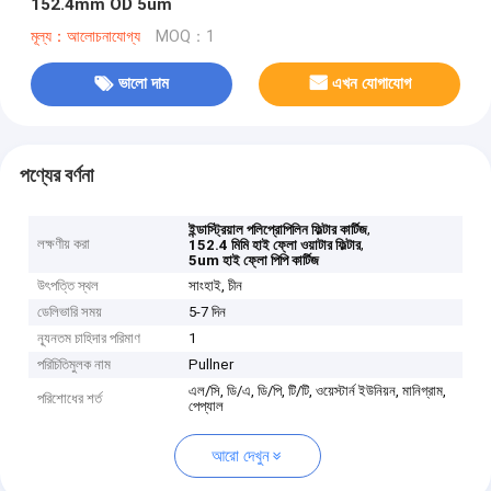
152.4mm OD 5um
মূল্য：আলোচনাযোগ্য
MOQ：1
ভালো দাম
এখন যোগাযোগ
পণ্যের বর্ণনা
,
ইন্ডাস্ট্রিয়াল পলিপ্রোপিলিন ফিল্টার কার্টিজ
লক্ষণীয় করা
,
152.4 মিমি হাই ফ্লো ওয়াটার ফিল্টার
5um হাই ফ্লো পিপি কার্টিজ
উৎপত্তি স্থল
সাংহাই, চীন
ডেলিভারি সময়
5-7 দিন
ন্যূনতম চাহিদার পরিমাণ
1
পরিচিতিমুলক নাম
Pullner
এল/সি, ডি/এ, ডি/পি, টি/টি, ওয়েস্টার্ন ইউনিয়ন, মানিগ্রাম,
পরিশোধের শর্ত
পেপ্যাল
আরো দেখুন