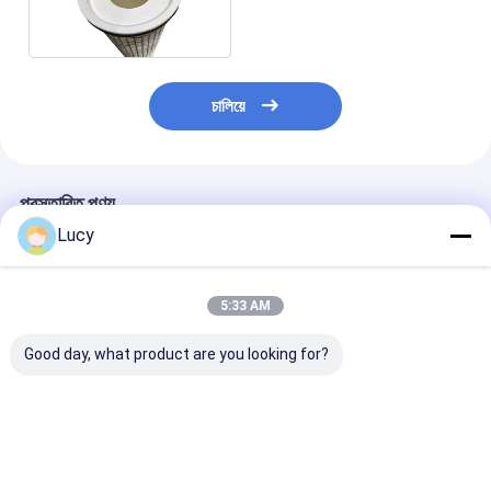
ফিল্টার কার্টিজ
চালিয়ে
প্রস্তাবিত পণ্য
Lucy
5:33 AM
Good day, what product are you looking for?
চীনা কারখানা উচ্চ প্রবাহ ফিল্টার
পলিপ্রোপিলিন উপাদান ব্যবহার
সমুদ্রের পানি নিষ্কাশন
কার্তুজ বড় ব্যাসার্ধ সঙ্গে সমুদ্রের
করে সমুদ্রের জল পরিস্রাবণের
পলিপ্রোপিলিন হাই ফ্লো
জল ফিল্টারিং জন্য
জন্য বড় ব্যাস সহ কাস্টমাইজড
কার্ট্রিজ
Polypropylene উপাদান
সংযোগ হাই ফ্লো ফিল্টার কার্টিজ
ব্যবহার করে তৈরি
ভালো দাম
ভালো দাম
ভালো দাম