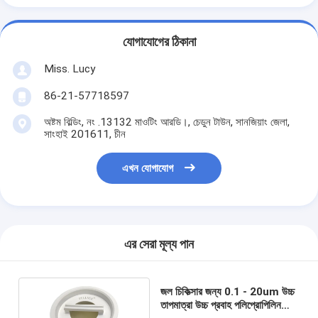
যোগাযোগের ঠিকানা
Miss. Lucy
86-21-57718597
অষ্টম বিল্ডিং, নং .13132 মাওটিং আরডি।, চেডুন টাউন, সানজিয়াং জেলা,
সাংহাই 201611, চীন
এখন যোগাযোগ
এর সেরা মূল্য পান
জল চিকিত্সার জন্য 0.1 - 20um উচ্চ
তাপমাত্রা উচ্চ প্রবাহ পলিপ্রোপিলিন