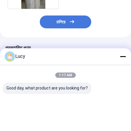
চালিয়ে
প্রস্তাবিত পণ্য
Lucy
1:17 AM
Good day, what product are you looking for?
উচ্চ তাপমাত্রা প্রতিরোধী এবং
৭ মাইক্রন রেটিং সহ ৬০ ইঞ্চি
110m3/h ফ্লো রে
ISO9001 সার্টিফিকেশন সহ
হাই ফ্লো কনডেনসেট পলিশিং
ইঞ্চি দৈর্ঘ্যের উচ্চ তাপ
40 মাইক্রন উচ্চ প্রবাহ ফিল্টার
ফিল্টার কার্ট্রিজ
ফিল্টার কার্টিজ
কার্টিজ
ভালো দাম
ভালো দাম
ভালো দাম