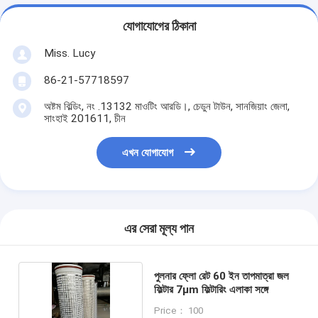
যোগাযোগের ঠিকানা
Miss. Lucy
86-21-57718597
অষ্টম বিল্ডিং, নং .13132 মাওটিং আরডি।, চেডুন টাউন, সানজিয়াং জেলা,
সাংহাই 201611, চীন
এখন যোগাযোগ
এর সেরা মূল্য পান
পুলনার ফ্লো রেট 60 ইন তাপমাত্রা জল
ফিল্টার 7μm ফিল্টারিং এলাকা সঙ্গে
Price： 100