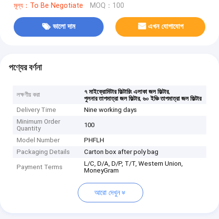
মূল্য：To Be Negotiate
MOQ：100
ভালো দাম
এখন যোগাযোগ
পণ্যের বর্ণনা
,
৭ মাইক্রোমিটার ফিল্টারিং এলাকা জল ফিল্টার
লক্ষণীয় করা
,
পুলনার তাপমাত্রা জল ফিল্টার
৬০ ইঞ্চি তাপমাত্রা জল ফিল্টার
Delivery Time
Nine working days
Minimum Order
100
Quantity
Model Number
PHFLH
Packaging Details
Carton box after poly bag
L/C, D/A, D/P, T/T, Western Union,
Payment Terms
MoneyGram
আরো দেখুন