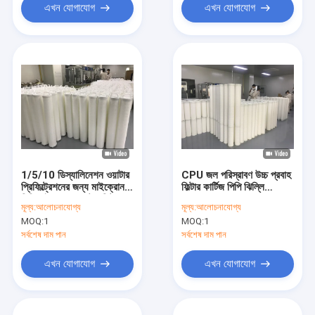
এখন যোগাযোগ
এখন যোগাযোগ
1/5/10 ডিস্যালিনেশন ওয়াটার
CPU জল পরিস্রাবণ উচ্চ প্রবাহ
প্রিফিল্ট্রেশনের জন্য মাইক্রোন
ফিল্টার কার্টিজ পিপি ঝিল্লি
পিপি হাই ফ্লো প্লেটেড ফিল্টার
110m³/H প্রবাহ হার
মূল্য:
আলোচনাযোগ্য
মূল্য:
আলোচনাযোগ্য
কার্টিজ
MOQ:
1
MOQ:
1
সর্বশেষ দাম পান
সর্বশেষ দাম পান
এখন যোগাযোগ
এখন যোগাযোগ