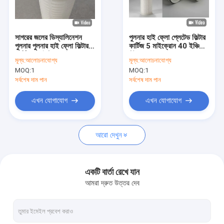
ভিআর শো
আমাদের সম্বন্ধে
সাগরের জলের ডিস্যালিনেশন
পুলনার হাই ফ্লো প্লেটেড ফিল্টার
পুলনার পুলনার হাই ফ্লো ফিল্টার
কার্টিজ 5 মাইক্রোন 40 ইঞ্চি
কারখানা পরিদর্শন
কার্টিজ 60 ইঞ্চি 5 মাইক্রোন
বিটা 5000
মূল্য:
আলোচনাযোগ্য
মূল্য:
আলোচনাযোগ্য
MOQ:
1
MOQ:
1
গুণমান নিয়ন্ত্রণ
সর্বশেষ দাম পান
সর্বশেষ দাম পান
আমাদের সাথে যোগাযোগ
এখন যোগাযোগ
এখন যোগাযোগ
খবর
আরো দেখুন
মামলা
একটি বার্তা রেখে যান
আমরা দ্রুত উত্তর দেব
উচ্চ ফ্লো ফিল্টার কার্টিজ
প্লিটেড ফিল্টার কার্টিজ