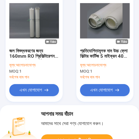
জল বিশুদ্ধকরণের জন্য
প্রতিযোগিতামূলক দাম উচ্চ ফ্লো
160mm RO প্রিফিল্টারেশন
ফিল্টার কার্টিজ 5 মাইক্রন 40
হাই ফ্লো ফিল্টার কার্টিজ
"আরও প্রাক-ফিল্টার
মূল্য:
আলোচনাযোগ্য
মূল্য:
আলোচনাযোগ্য
MOQ:
1
MOQ:
1
সর্বশেষ দাম পান
সর্বশেষ দাম পান
এখন যোগাযোগ
এখন যোগাযোগ
আপনার সময় বাঁচান
আমাদের সাথে সেরা পণ্য যোগাযোগ করুন।