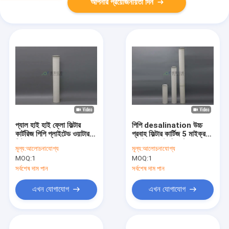
আপনার প্রয়োজনীয়তা দিন
প্যাল ​​হাই হাই ফ্লো ফিল্টার
পিপি desalination উচ্চ
কার্টরিজ পিপি প্লাইটেড ওয়াটার
প্রবাহ ফিল্টার কার্টিজ 5 মাইক্রন
ফিল্টার 5 মাইক্রন
এফডিএ ইলেক্ট্রনিক্স শিল্প
মূল্য:
আলোচনাযোগ্য
মূল্য:
আলোচনাযোগ্য
HFU640UY045
MOQ:
1
MOQ:
1
প্রতিস্থাপন করুন
সর্বশেষ দাম পান
সর্বশেষ দাম পান
এখন যোগাযোগ
এখন যোগাযোগ